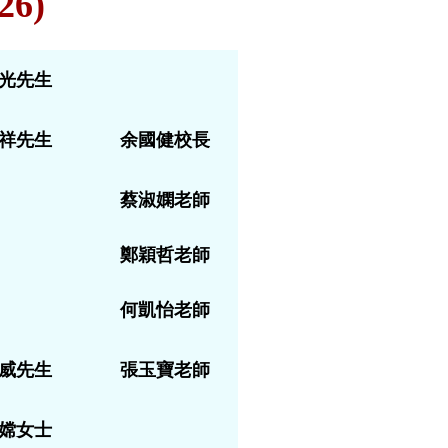
26)
光先生
祥先生
余國健校長
蔡淑嫻老師
鄭穎哲老師
何凱怡老師
威先生
張玉寶老師
嫦女士