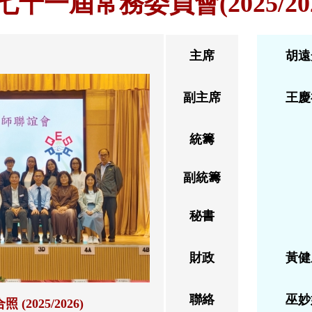
七十一屆常務委員會
(2025/20
主席
胡遠
副主席
王慶
統籌
副統籌
秘書
財政
黃健
聯絡
巫妙
照 (
2025/2026
)